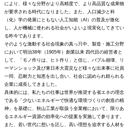
により、様々な分野がより高精度で、より高品質な成果物
が要求される時代になりました。また、人口減少と科
（化）学の発展にともない人工知能（AI）の普及が激化
し、人が機械に使われる社会がいよいよ現実化してきてい
る昨今であります。
そのような激動する社会現象の真っ只中、製造・施工分野
において明治38年（1905年）創業以来 四代目の経営者と
して、「モノ作りは、ヒト作り」と信じ、バブル崩壊、リ
ーマンショック及び東日本大震災など様々な出来事に社員
一同、忍耐力と知恵を出し合い、社会に認められ頼られる
企業に成長してきました。
具体的には、私たちの仕事は世界が推奨する省エネの理念
である「少ないエネルギーで快適な環境づくりの創造の精
神」を基礎に、秋山工業が取扱う全業種において、限りあ
るエネルギー資源の効率化への提案を実施して参ります。
また、若い世代に想いを託し、高い理想を追求する人材を